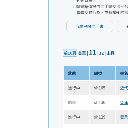
刊登資訊。
圖書館僅提供二手書交流平
實體交易行為，並有權刪除
我要刊登二手書
11
前10頁
首頁
|
|
12
|
末頁
狀態
編號
書名
進行中
sh165
近代
結束
sh136
英漢
進行中
sh129
畢業