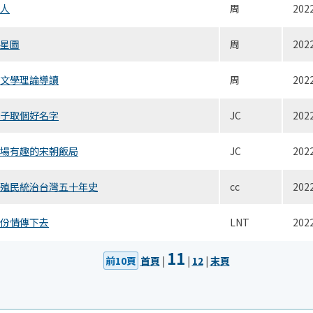
人
周
202
星圖
周
202
文學理論導讀
周
202
子取個好名字
JC
202
場有趣的宋朝飯局
JC
202
殖民統治台灣五十年史
cc
202
份情傳下去
LNT
202
11
前10頁
首頁
|
|
12
|
末頁