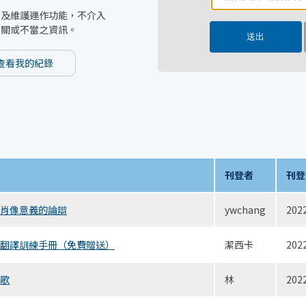
台及維護運作功能，不介入
無關或不當之資訊。
查看我的紀錄
刊登者
刊登
肖像意義的論辯
ywchang
202
翻譯訓練手冊（免費贈送）
潔西卡
202
歌
林
202