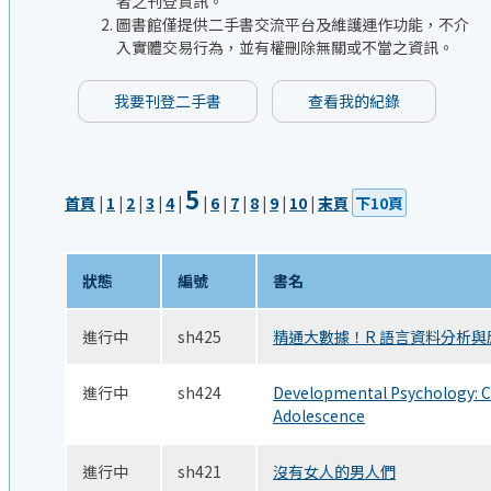
者之刊登資訊。
圖書館僅提供二手書交流平台及維護運作功能，不介
入實體交易行為，並有權刪除無關或不當之資訊。
我要刊登二手書
查看我的紀錄
5
首頁
|
1
|
2
|
3
|
4
|
|
6
|
7
|
8
|
9
|
10
|
末頁
下10頁
狀態
編號
書名
進行中
sh425
精通大數據！R 語言資料分析與
進行中
sh424
Developmental Psychology: C
Adolescence
進行中
sh421
沒有女人的男人們