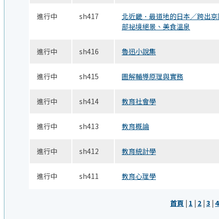
進行中
sh417
北近畿．最道地的日本／跨出京
部祕境絕景、美食溫泉
進行中
sh416
魯迅小說集
進行中
sh415
圖解輔導原理與實務
進行中
sh414
教育社會學
進行中
sh413
教育概論
進行中
sh412
教育統計學
進行中
sh411
教育心理學
首頁
|
1
|
2
|
3
|
4