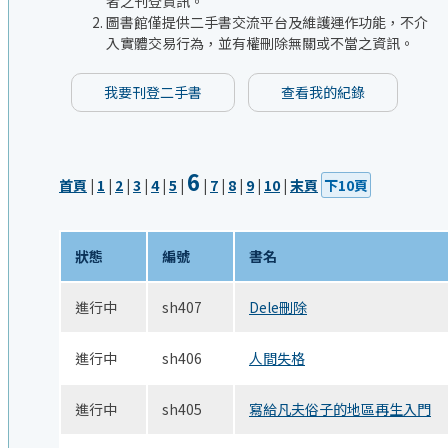
者之刊登資訊。
圖書館僅提供二手書交流平台及維護運作功能，不介
入實體交易行為，並有權刪除無關或不當之資訊。
我要刊登二手書
查看我的紀錄
6
首頁
|
1
|
2
|
3
|
4
|
5
|
|
7
|
8
|
9
|
10
|
末頁
下10頁
狀態
編號
書名
進行中
sh407
Dele刪除
進行中
sh406
人間失格
進行中
sh405
寫給凡夫俗子的地區再生入門