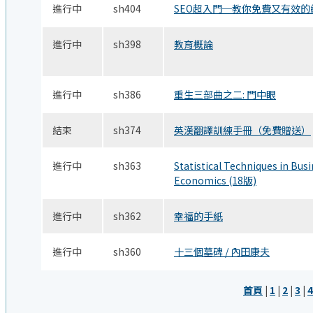
進行中
sh404
SEO超入門─教你免費又有效
進行中
sh398
教育概論
進行中
sh386
重生三部曲之二: 門中眼
結束
sh374
英漢翻譯訓練手冊（免費贈送）
進行中
sh363
Statistical Techniques in Bus
Economics (18版)
進行中
sh362
幸福的手紙
進行中
sh360
十三個墓碑 / 內田康夫
首頁
|
1
|
2
|
3
|
4